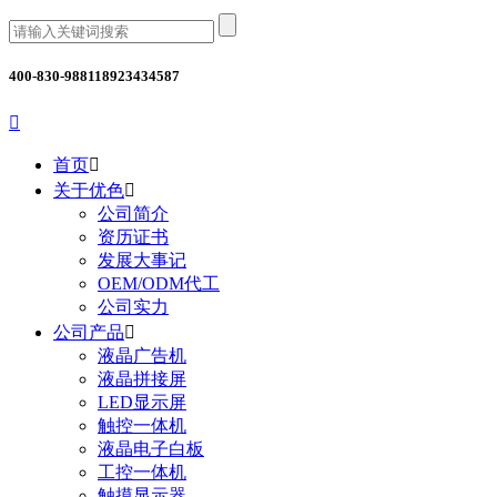
400-830-9881
18923434587

首页

关于优色

公司简介
资历证书
发展大事记
OEM/ODM代工
公司实力
公司产品

液晶广告机
液晶拼接屏
LED显示屏
触控一体机
液晶电子白板
工控一体机
触摸显示器