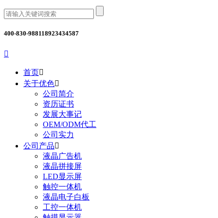
400-830-9881
18923434587

首页

关于优色

公司简介
资历证书
发展大事记
OEM/ODM代工
公司实力
公司产品

液晶广告机
液晶拼接屏
LED显示屏
触控一体机
液晶电子白板
工控一体机
触摸显示器