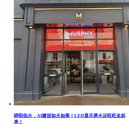
骄阳似火，AI建设如火如荼！LED显示屏火运旺旺走起
来！