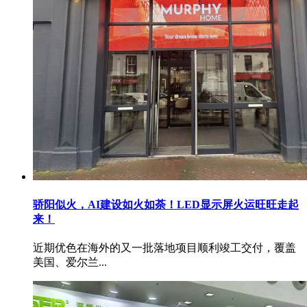
骄阳似火，AI建设如火如荼！LED显示屏火运旺旺走起
来！
近期优色在海外的又一批落地项目顺利竣工交付，覆盖
美国、爱尔兰...