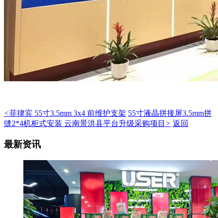
<
菲律宾 55寸3.5mm 3x4 前维护支架
55寸液晶拼接屏3.5mm拼
缝2*4机柜式安装 云南景洪县平台升级采购项目
>
返回
最新资讯