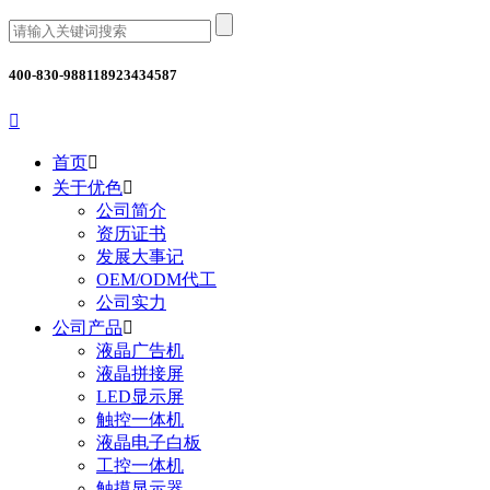
400-830-9881
18923434587

首页

关于优色

公司简介
资历证书
发展大事记
OEM/ODM代工
公司实力
公司产品

液晶广告机
液晶拼接屏
LED显示屏
触控一体机
液晶电子白板
工控一体机
触摸显示器