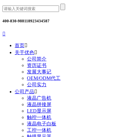
400-830-9881
18923434587

首页

关于优色

公司简介
资历证书
发展大事记
OEM/ODM代工
公司实力
公司产品

液晶广告机
液晶拼接屏
LED显示屏
触控一体机
液晶电子白板
工控一体机
触摸显示器