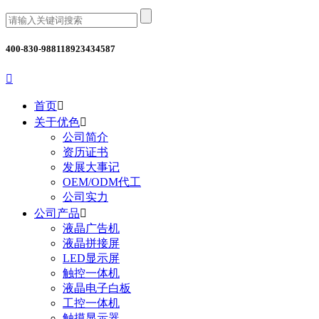
400-830-9881
18923434587

首页

关于优色

公司简介
资历证书
发展大事记
OEM/ODM代工
公司实力
公司产品

液晶广告机
液晶拼接屏
LED显示屏
触控一体机
液晶电子白板
工控一体机
触摸显示器