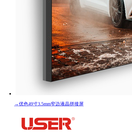
→
优色49寸3.5mm窄边液晶拼接屏