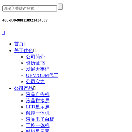
400-830-9881
18923434587

首页

关于优色

公司简介
资历证书
发展大事记
OEM/ODM代工
公司实力
公司产品

液晶广告机
液晶拼接屏
LED显示屏
触控一体机
液晶电子白板
工控一体机
触摸显示器