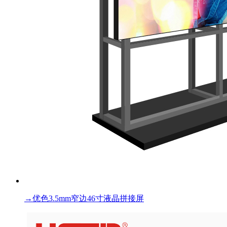
→
优色3.5mm窄边46寸液晶拼接屏