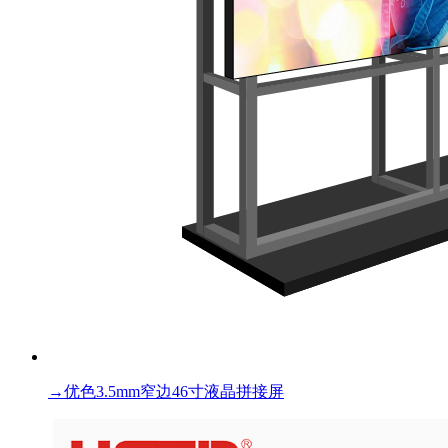
→
优色3.5mm窄边46寸液晶拼接屏