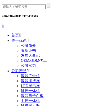
400-830-9881
18923434587

首页

关于优色

公司简介
资历证书
发展大事记
OEM/ODM代工
公司实力
公司产品

液晶广告机
液晶拼接屏
LED显示屏
触控一体机
液晶电子白板
工控一体机
触摸显示器