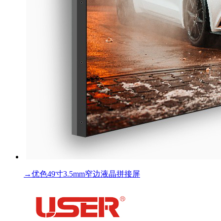
→
优色49寸3.5mm窄边液晶拼接屏