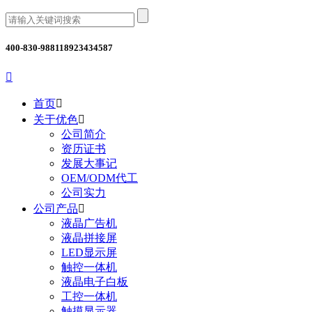
400-830-9881
18923434587

首页

关于优色

公司简介
资历证书
发展大事记
OEM/ODM代工
公司实力
公司产品

液晶广告机
液晶拼接屏
LED显示屏
触控一体机
液晶电子白板
工控一体机
触摸显示器