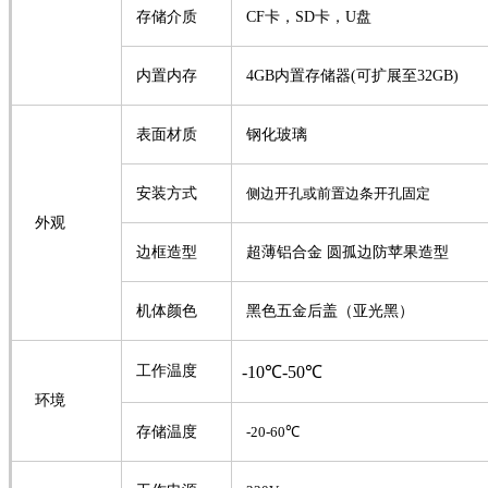
存储介质
CF卡，SD卡，U盘
内置内存
4GB内置存储器(可扩展至32GB)
表面材质
钢化玻璃
安装方式
侧边开孔或前置边条开孔固定
外观
边框造型
超薄
铝合金 圆孤边防苹果造型
机体颜色
黑色五金后盖（亚光黑）
工作温度
-
10
℃
-50
℃
环境
存储
温度
-20-60
℃