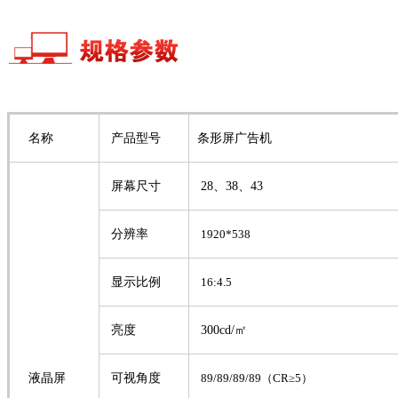
名称
产品型号
条形屏广告机
屏幕尺寸
28、38、43
分辨率
1920*538
显示比例
16:4.5
亮度
300
cd/㎡
液晶屏
可视角度
89/89/89/89
（
CR
≥
5
）