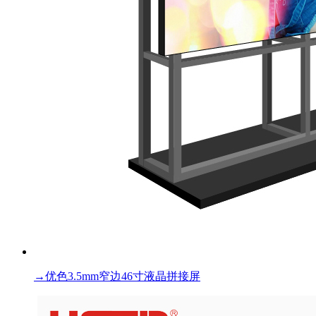
→
优色3.5mm窄边46寸液晶拼接屏