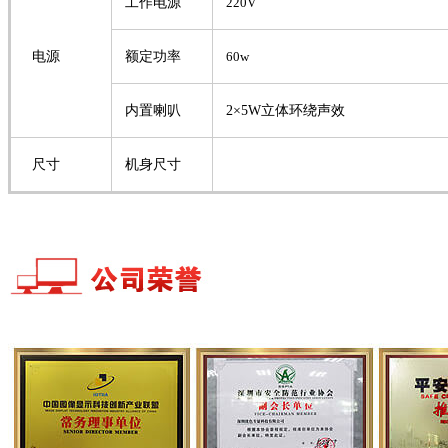
工作电源
220V
电源
额定功率
60w
内置喇叭
2×5W立体环绕声效
尺寸
机身尺寸