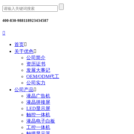
400-830-9881
18923434587

首页

关于优色

公司简介
资历证书
发展大事记
OEM/ODM代工
公司实力
公司产品

液晶广告机
液晶拼接屏
LED显示屏
触控一体机
液晶电子白板
工控一体机
触摸显示器