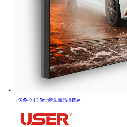
→
优色49寸3.5mm窄边液晶拼接屏