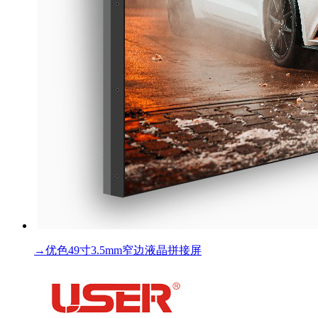
→
优色49寸3.5mm窄边液晶拼接屏