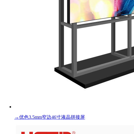
→
优色3.5mm窄边46寸液晶拼接屏