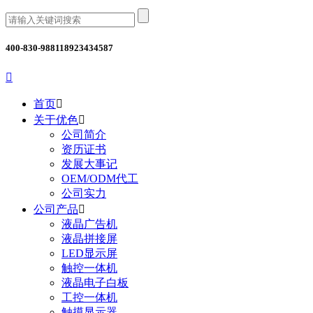
400-830-9881
18923434587

首页

关于优色

公司简介
资历证书
发展大事记
OEM/ODM代工
公司实力
公司产品

液晶广告机
液晶拼接屏
LED显示屏
触控一体机
液晶电子白板
工控一体机
触摸显示器