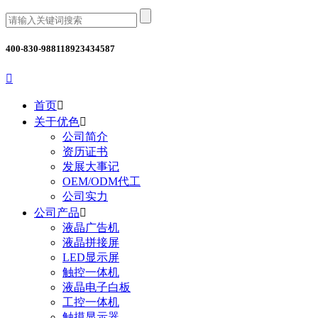
400-830-9881
18923434587

首页

关于优色

公司简介
资历证书
发展大事记
OEM/ODM代工
公司实力
公司产品

液晶广告机
液晶拼接屏
LED显示屏
触控一体机
液晶电子白板
工控一体机
触摸显示器