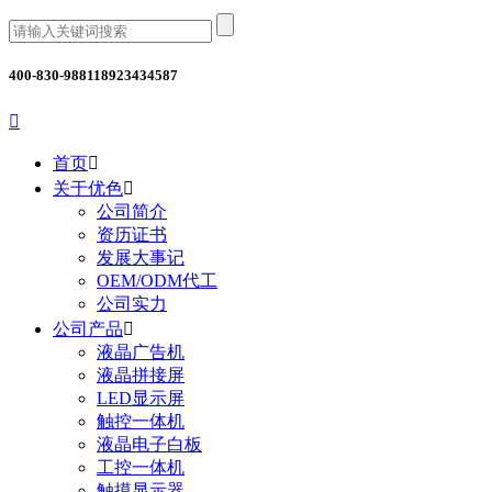
400-830-9881
18923434587

首页

关于优色

公司简介
资历证书
发展大事记
OEM/ODM代工
公司实力
公司产品

液晶广告机
液晶拼接屏
LED显示屏
触控一体机
液晶电子白板
工控一体机
触摸显示器