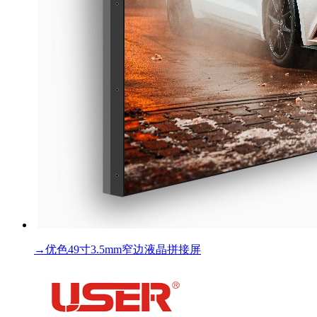
→
优色49寸3.5mm窄边液晶拼接屏