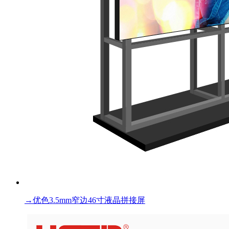
→
优色3.5mm窄边46寸液晶拼接屏