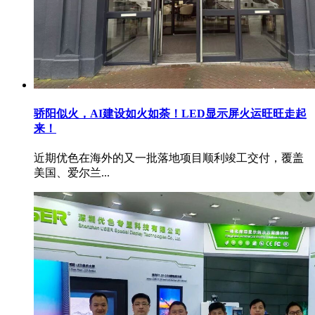
骄阳似火，AI建设如火如荼！LED显示屏火运旺旺走起
来！
近期优色在海外的又一批落地项目顺利竣工交付，覆盖
美国、爱尔兰...