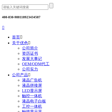
400-830-9881
18923434587

首页

关于优色

公司简介
资历证书
发展大事记
OEM/ODM代工
公司实力
公司产品

液晶广告机
液晶拼接屏
LED显示屏
触控一体机
液晶电子白板
工控一体机
触摸显示器