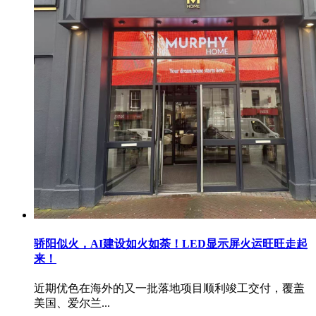
骄阳似火，AI建设如火如荼！LED显示屏火运旺旺走起
来！
近期优色在海外的又一批落地项目顺利竣工交付，覆盖
美国、爱尔兰...