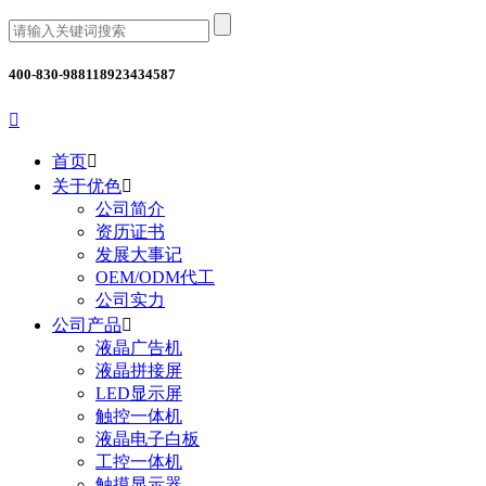
400-830-9881
18923434587

首页

关于优色

公司简介
资历证书
发展大事记
OEM/ODM代工
公司实力
公司产品

液晶广告机
液晶拼接屏
LED显示屏
触控一体机
液晶电子白板
工控一体机
触摸显示器