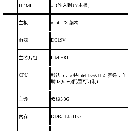
1
（输入到
TV
主板）
HDMI
主板
mini ITX
架构
DC19V
电源
Intel H81
主芯片组
CPU
默认
I5
，支持
Intel LGA1155
赛扬，奔
腾
,I3(65w)(
配置可订制
)
主频
双核
3.3G
DDR3 1333 8G
内存