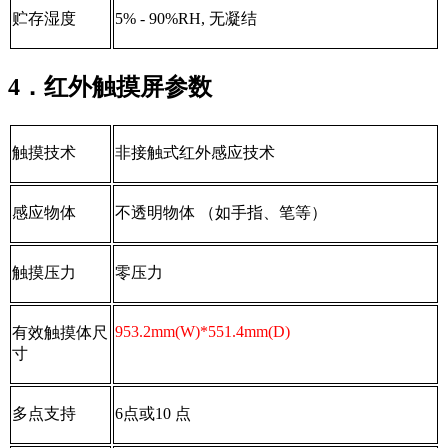
贮存湿度
5% - 90%RH,
无凝结
4．红外触摸屏参数
触摸技术
非接触式红外感应技术
感应物体
不透明物体
（如手指、笔等）
触摸压力
零压力
953.2mm(W)*551.4mm(D)
有效触摸体尺
寸
多点支持
6
点或
10
点