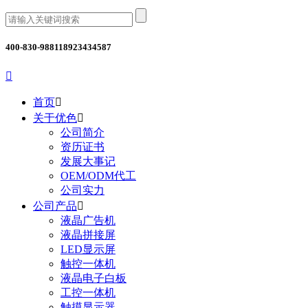
400-830-9881
18923434587

首页

关于优色

公司简介
资历证书
发展大事记
OEM/ODM代工
公司实力
公司产品

液晶广告机
液晶拼接屏
LED显示屏
触控一体机
液晶电子白板
工控一体机
触摸显示器