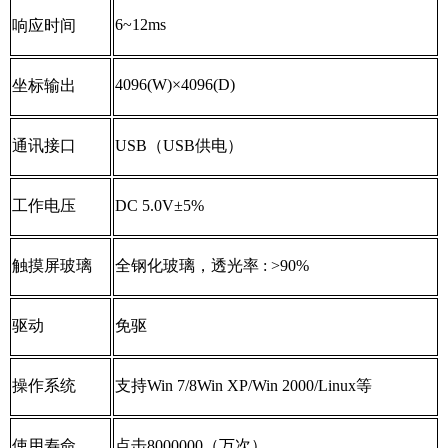
6~12ms
响应时间
4096(W)×4096(D)
坐标输出
通讯接口
USB
（
USB
供电）
工作电压
DC 5.0V±5%
触摸屏玻璃
全钢化玻璃，透光率
: >90%
驱动
免驱
操作系统
支持
Win 7/8Win XP/Win 2000/Linux
等
使用寿命
点击
8000000
（万次）