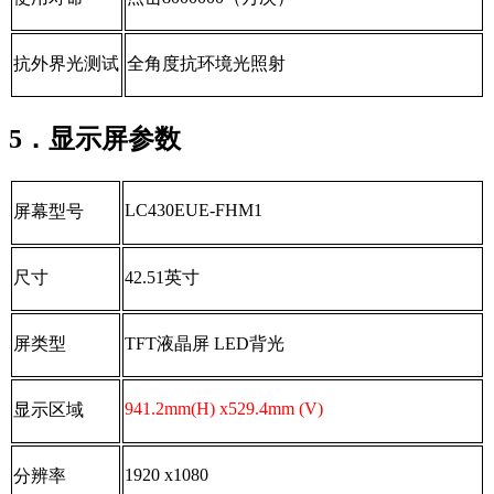
抗外界光测试
全角度抗环境光照射
5．显示屏参数
LC430EUE-FHM1
屏幕型号
尺寸
42.51
英寸
屏类型
TFT
液晶屏
LED
背光
941.2mm(H) x529.4mm (V)
显示区域
1920 x1080
分辨率