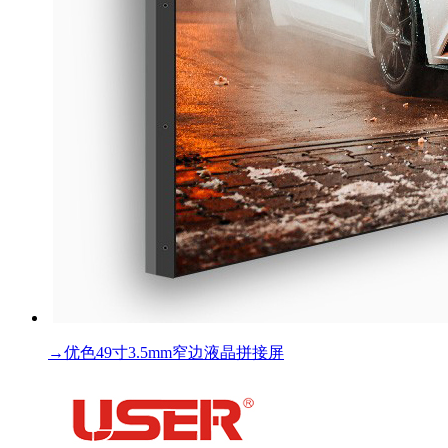
→
优色49寸3.5mm窄边液晶拼接屏