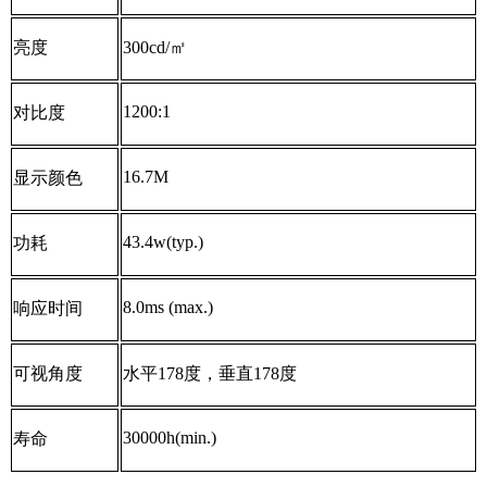
亮度
300cd/
㎡
1200:1
对比度
16.7M
显示颜色
43.4w(typ.)
功耗
8.0ms (max.)
响应时间
可视角度
水平
178
度，垂直
178
度
30000h(min.)
寿命