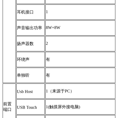
1
耳机接口
8W+8W
声音输出功率
2
扬声器数
环绕声
有
单独听
有
1
（来源于
PC
）
Usb Host
前置
1(
触摸屏外接电脑
)
USB Touch
端口