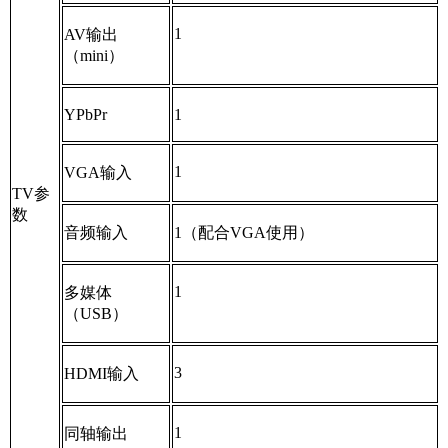
1
AV
输出
（
mini
）
YPbPr
1
1
VGA
输入
TV
参
数
音频输入
1
（配合
VGA
使用）
1
多媒体
（
USB
）
3
HDMI
输入
1
同轴输出