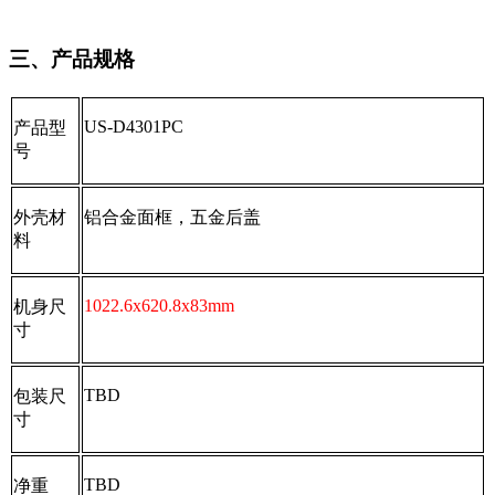
三、产品规格
US-D4301PC
产品型
号
外壳材
铝合金面框，五金后盖
料
1022.6x620.8x83mm
机身尺
寸
TBD
包装尺
寸
TBD
净重