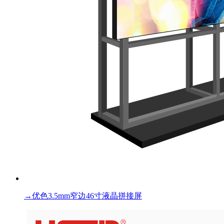
→
优色3.5mm窄边46寸液晶拼接屏