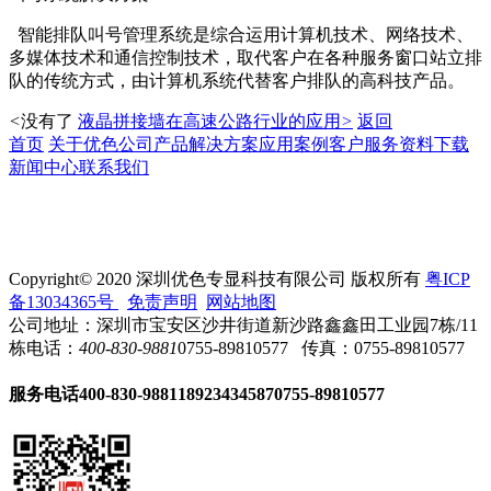
智能排队叫号管理系统是综合运用计算机技术、网络技术、
多媒体技术和通信控制技术，取代客户在各种服务窗口站立排
队的传统方式，由计算机系统代替客户排队的高科技产品。
<
没有了
液晶拼接墙在高速公路行业的应用
>
返回
首页
关于优色
公司产品
解决方案
应用案例
客户服务
资料下载
新闻中心
联系我们
Copyright© 2020 深圳优色专显科技有限公司 版权所有
粤ICP
备13034365号
免责声明
网站地图
公司地址：深圳市宝安区沙井街道新沙路鑫鑫田工业园7栋/11
栋
电话：
400-830-9881
0755-89810577
传真：0755-89810577
服务电话
400-830-9881
18923434587
0755-89810577