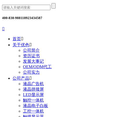
400-830-9881
18923434587

首页

关于优色

公司简介
资历证书
发展大事记
OEM/ODM代工
公司实力
公司产品

液晶广告机
液晶拼接屏
LED显示屏
触控一体机
液晶电子白板
工控一体机
触摸显示器