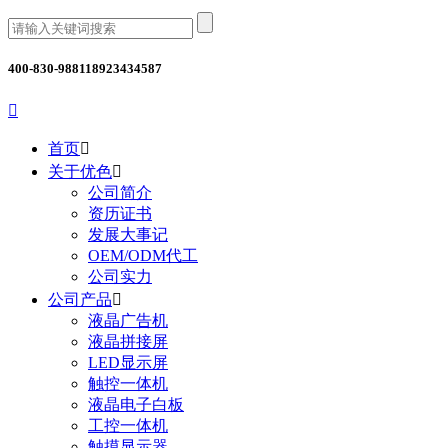
400-830-9881
18923434587

首页

关于优色

公司简介
资历证书
发展大事记
OEM/ODM代工
公司实力
公司产品

液晶广告机
液晶拼接屏
LED显示屏
触控一体机
液晶电子白板
工控一体机
触摸显示器