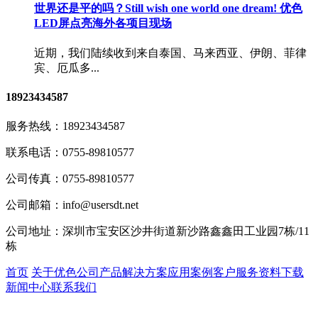
世界还是平的吗？Still wish one world one dream! 优色
LED屏点亮海外各项目现场
近期，我们陆续收到来自泰国、马来西亚、伊朗、菲律
宾、厄瓜多...
18923434587
服务热线：
18923434587
联系电话：
0755-89810577
公司传真：
0755-89810577
公司邮箱：
info@usersdt.net
公司地址：
深圳市宝安区沙井街道新沙路鑫鑫田工业园7栋/11
栋
首页
关于优色
公司产品
解决方案
应用案例
客户服务
资料下载
新闻中心
联系我们