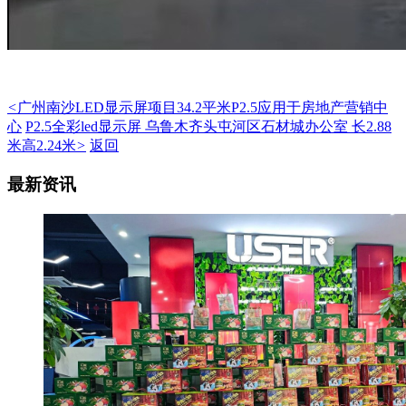
<
广州南沙LED显示屏项目34.2平米P2.5应用于房地产营销中
心
P2.5全彩led显示屏 乌鲁木齐头屯河区石材城办公室 长2.88
米高2.24米
>
返回
最新资讯