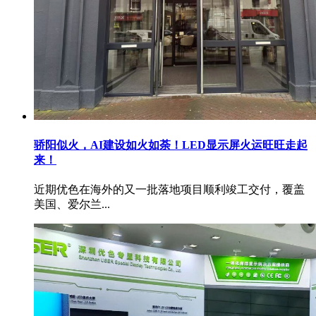
骄阳似火，AI建设如火如荼！LED显示屏火运旺旺走起
来！
近期优色在海外的又一批落地项目顺利竣工交付，覆盖
美国、爱尔兰...