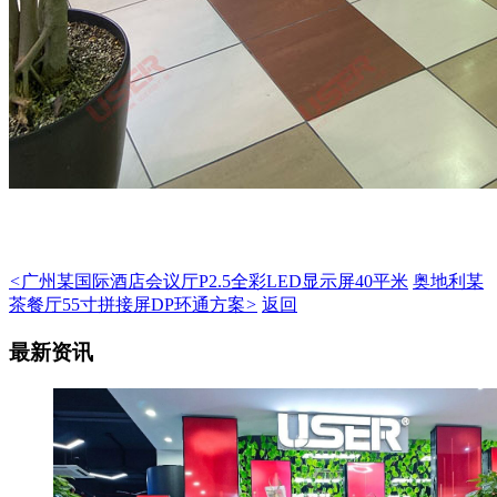
<
广州某国际酒店会议厅P2.5全彩LED显示屏40平米
奥地利某
茶餐厅55寸拼接屏DP环通方案
>
返回
最新资讯