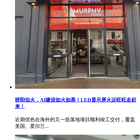
骄阳似火，AI建设如火如荼！LED显示屏火运旺旺走起
来！
近期优色在海外的又一批落地项目顺利竣工交付，覆盖
美国、爱尔兰...