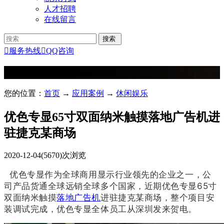
人才招聘
在线留言

服务热线

QQ咨询
应用案例
Applications
您的位置：
首页
→
应用案例
→
休闲娱乐
优色专显65寸双面纳米触摸落地广告机进
驻捷克某商场
2020-12-04
(5670)次浏览
优色专显作为全球商用显示行业领先的企业之一，公
司产品货通全球远销全球多个国家，近期优色专显65寸
双面纳米触摸
落地广告机
进驻捷克某商场，整个项目安
装调试完成，优色专显全体员工从深圳发来贺电。