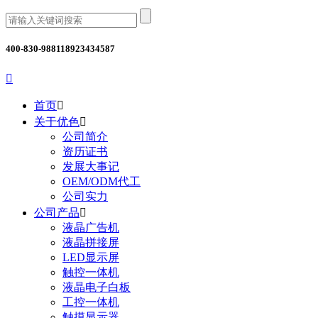
400-830-9881
18923434587

首页

关于优色

公司简介
资历证书
发展大事记
OEM/ODM代工
公司实力
公司产品

液晶广告机
液晶拼接屏
LED显示屏
触控一体机
液晶电子白板
工控一体机
触摸显示器