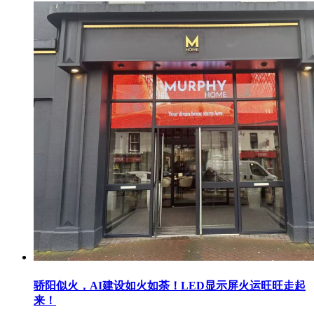
骄阳似火，AI建设如火如荼！LED显示屏火运旺旺走起
来！