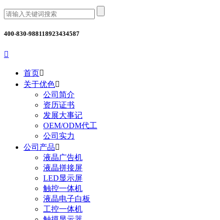
400-830-9881
18923434587

首页

关于优色

公司简介
资历证书
发展大事记
OEM/ODM代工
公司实力
公司产品

液晶广告机
液晶拼接屏
LED显示屏
触控一体机
液晶电子白板
工控一体机
触摸显示器