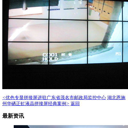
<
优色专显拼接屏进驻广东省茂名市邮政局监控中心
湖北恩施
州华硒正虹液晶拼接屏经典案例
>
返回
最新资讯