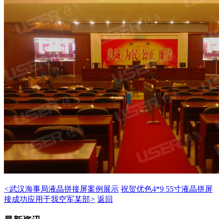
<
武汉海事局液晶拼接屏案例展示
祝贺优色4*9 55寸液晶拼屏
接成功应用于我空军某部
>
返回