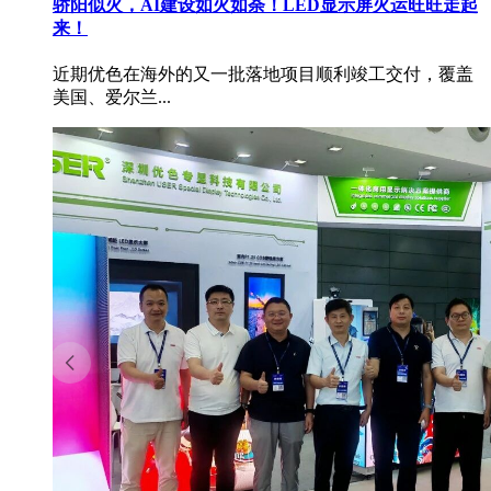
骄阳似火，AI建设如火如荼！LED显示屏火运旺旺走起
来！
近期优色在海外的又一批落地项目顺利竣工交付，覆盖
美国、爱尔兰...