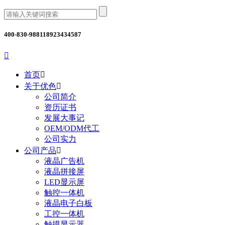
400-830-9881
18923434587

首页

关于优色

公司简介
资历证书
发展大事记
OEM/ODM代工
公司实力
公司产品

液晶广告机
液晶拼接屏
LED显示屏
触控一体机
液晶电子白板
工控一体机
触摸显示器