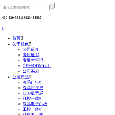
400-830-9881
18923434587

首页

关于优色

公司简介
资历证书
发展大事记
OEM/ODM代工
公司实力
公司产品

液晶广告机
液晶拼接屏
LED显示屏
触控一体机
液晶电子白板
工控一体机
触摸显示器