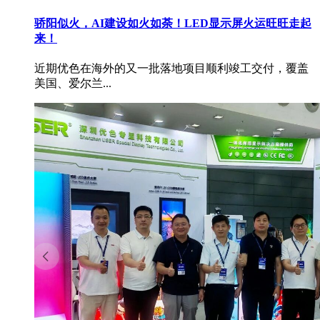
骄阳似火，AI建设如火如荼！LED显示屏火运旺旺走起
来！
近期优色在海外的又一批落地项目顺利竣工交付，覆盖
美国、爱尔兰...