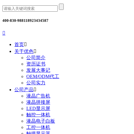
400-830-9881
18923434587

首页

关于优色

公司简介
资历证书
发展大事记
OEM/ODM代工
公司实力
公司产品

液晶广告机
液晶拼接屏
LED显示屏
触控一体机
液晶电子白板
工控一体机
触摸显示器