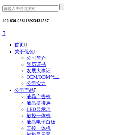
400-830-9881
18923434587

首页

关于优色

公司简介
资历证书
发展大事记
OEM/ODM代工
公司实力
公司产品

液晶广告机
液晶拼接屏
LED显示屏
触控一体机
液晶电子白板
工控一体机
触摸显示器