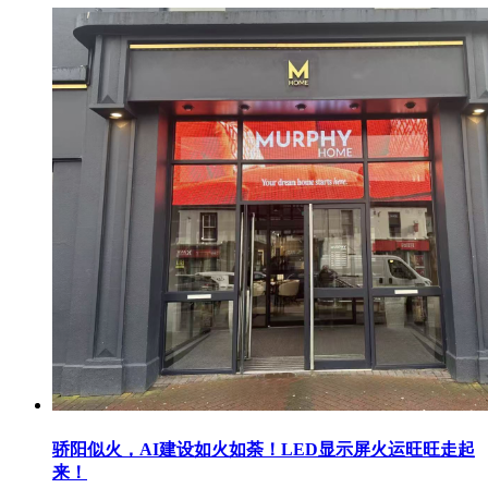
骄阳似火，AI建设如火如荼！LED显示屏火运旺旺走起
来！