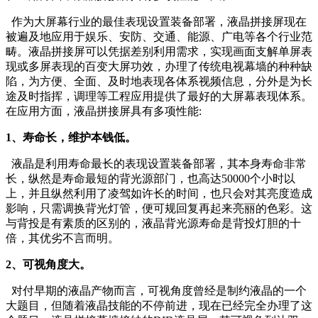
作为大屏幕行业的最佳表现设置装备部署，液晶拼接屏现在
被遍及地应用于娱乐、安防、交通、能源、广电等各个行业范
畴。液晶拼接屏可以凭据差别利用需求，实现画面支解单屏表
现或多屏表现的百变大屏功效，办理了传统电视幕墙的种种缺
陷，为方便、全面、及时地表现各体系视频信息，分外是为长
途及时指挥，调理等工程应用提供了最好的大屏幕表现体系。
在应用方面，液晶拼接屏具有多项性能:
1、寿命长，维护本钱低。
液晶是利用寿命最长的表现设置装备部署，其本身寿命非常
长，纵然是寿命最短的背光源部门，也高达50000个小时以
上，并且纵然利用了凌驾如许长的时间，也只会对其亮度造成
影响，只需调换背光灯管，便可规回复再起来亮丽的色彩。这
与背投是有素质的区别的，液晶背光源寿命是背投灯胆的十
倍，其优劣不言而明。
2、可视角度大。
对付早期的液晶产物而言，可视角度曾经是制约液晶的一个
大题目，但随着液晶技能的不停前进，现在已经完全办理了这