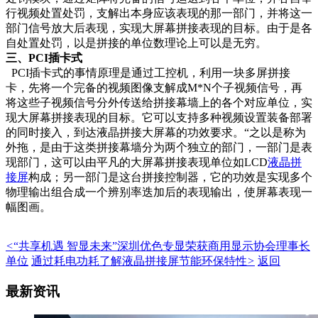
行视频处置处罚，支解出本身应该表现的那一部门，并将这一
部门信号放大后表现，实现大屏幕拼接表现的目标。由于是各
自处置处罚，以是拼接的单位数理论上可以是无穷。
三、PCI插卡式
PCI插卡式的事情原理是通过工控机，利用一块多屏拼接
卡，先将一个完备的视频图像支解成M*N个子视频信号，再
将这些子视频信号分外传送给拼接幕墙上的各个对应单位，实
现大屏幕拼接表现的目标。它可以支持多种视频设置装备部署
的同时接入，到达液晶拼接大屏幕的功效要求。“之以是称为
外拖，是由于这类拼接幕墙分为两个独立的部门，一部门是表
现部门，这可以由平凡的大屏幕拼接表现单位如LCD
液晶拼
接屏
构成；另一部门是这台拼接控制器，它的功效是实现多个
物理输出组合成一个辨别率迭加后的表现输出，使屏幕表现一
幅图画。
<
“共享机遇 智显未来”深圳优色专显荣获商用显示协会理事长
单位
通过耗电功耗了解液晶拼接屏节能环保特性
>
返回
最新资讯