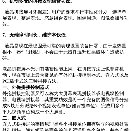
6、机动多变的拼接表现组合功效。
液晶拼接屏可凭据差别用户的要求举行本性化计划，选择单
屏表现、整屏表现、恣意组合表现、图像周游、图像叠加等功
效。
7、无端障时间长，维护本钱低。
液晶是现在最稳固最可靠的表现设置装备部署，由于发热量
很小，器件很稳固，不会由于元器件温升过高破坏而造成妨
碍。
液晶拼接屏不光拥有浩繁性能上风，在拼接方法上也非常机
动，现在市场上最为常见的有外拖拼接控制器式、嵌入式以及
PCI插卡式这三种拼接方法。
一、外拖拼接控制器式
外拖拼接控制器又可以称为大屏幕表现拼接器或电视墙控制
器、电视墙拼接器，其重要功效是将一个完备的图像信号分别
成N块后分派给N个视频表现单位(如背投单位)，完成用多个
平凡视频单位构成一个大屏幕。
二、嵌入式
嵌入式拼接屏的事情原理是各个拼接单位拥有独立的视频处置
处罚模块，通过矩阵将完备的信号运送到各个单位，并各自举