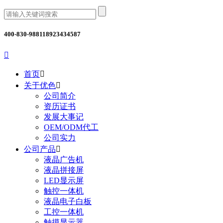
400-830-9881
18923434587

首页

关于优色

公司简介
资历证书
发展大事记
OEM/ODM代工
公司实力
公司产品

液晶广告机
液晶拼接屏
LED显示屏
触控一体机
液晶电子白板
工控一体机
触摸显示器