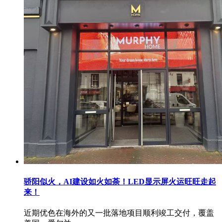
骄阳似火，AI建设如火如荼！LED显示屏火运旺旺走起
来！
近期优色在海外的又一批落地项目顺利竣工交付，覆盖