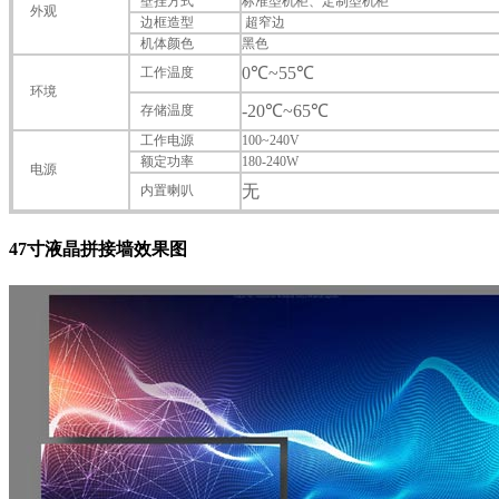
壁挂方式
标准型机柜、定制型机柜
外观
边框造型
超窄边
机体颜色
黑色
0℃
~
55
℃
工作温度
环境
-20℃
~
65
℃
存储
温度
工作电源
100~240V
额定功率
180-240W
电源
无
内置喇叭
47寸液晶拼接墙效果图