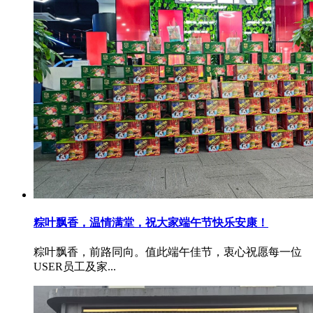
粽叶飘香，温情满堂，祝大家端午节快乐安康！
粽叶飘香，前路同向。值此端午佳节，衷心祝愿每一位
USER员工及家...