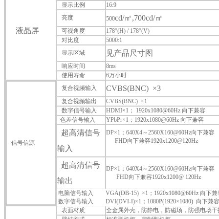
显示比例
16:9
cd/㎡,700
cd/㎡
亮度
500
液晶屏
可视角度
178°(H) / 178°(V)
对比度
5000:1
见产品尺寸图
显示区域
响应时间
8
ms
使用寿命
6万小时
CVBS(BNC) ×
3
复合视频输入
复合视频输出
CVBS(BNC) ×1
数字信号输入
HDMI×1； 1920x1080@60Hz 向下兼容
色差信号输入
YPbPr×1；1920x1080@60Hz 向下兼容
超高清信号
DP
×1
；
640X4
～
2560X160@60Hz
向下兼容
FHD向下兼容1920x1200@120Hz
信号信源
输入
超高清信号
DP×1
；
640X4
～
2560X160@60Hz
向下兼容
FHD向下兼容1920x1200@ 120Hz
输出
电脑信号输入
VGA(DB-15) ×1；1920x1080@60Hz 向下
数字信号输入
DVI(DVI-I)×1；1080P(1920×1080) 向下兼
表面材质
全金属外壳，防静电，防磁场，防强电场干