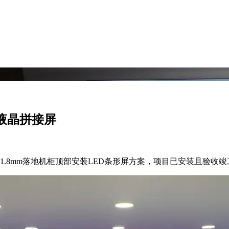
m液晶拼接屏
寸1.8mm落地机柜顶部安装LED条形屏方案，项目已安装且验收竣