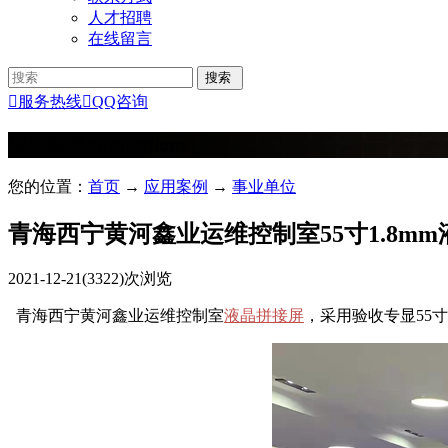
人才招聘
在线留言

服务热线

QQ咨询
应用案例
Applications
您的位置：
首页
→
应用案例
→
事业单位
青海西宁黄河鑫业运维控制室55寸1.8m
2021-12-21
(3322)次浏览
青海西宁黄河鑫业运维控制室
液晶拼接屏
，采用验收专显55