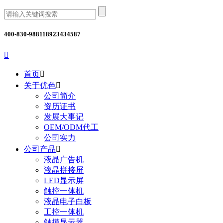
400-830-9881
18923434587

首页

关于优色

公司简介
资历证书
发展大事记
OEM/ODM代工
公司实力
公司产品

液晶广告机
液晶拼接屏
LED显示屏
触控一体机
液晶电子白板
工控一体机
触摸显示器