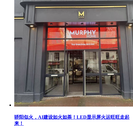
骄阳似火，AI建设如火如荼！LED显示屏火运旺旺走起
来！