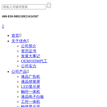
400-830-9881
18923434587

首页

关于优色

公司简介
资历证书
发展大事记
OEM/ODM代工
公司实力
公司产品

液晶广告机
液晶拼接屏
LED显示屏
触控一体机
液晶电子白板
工控一体机
触摸显示器