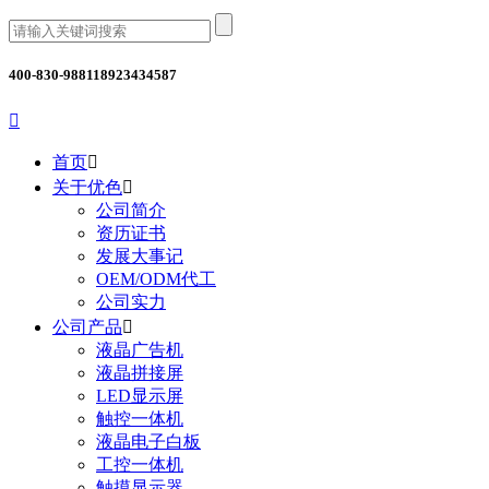
400-830-9881
18923434587

首页

关于优色

公司简介
资历证书
发展大事记
OEM/ODM代工
公司实力
公司产品

液晶广告机
液晶拼接屏
LED显示屏
触控一体机
液晶电子白板
工控一体机
触摸显示器