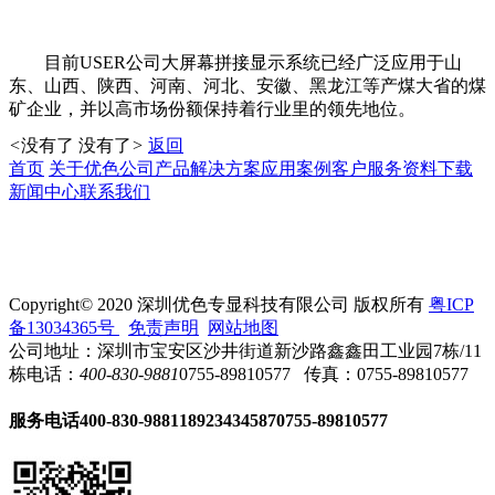
目前USER公司大屏幕拼接显示系统已经广泛应用于山
东、山西、陕西、河南、河北、安徽、黑龙江等产煤大省的煤
矿企业，并以高市场份额保持着行业里的领先地位。
<
没有了
没有了
>
返回
首页
关于优色
公司产品
解决方案
应用案例
客户服务
资料下载
新闻中心
联系我们
Copyright© 2020 深圳优色专显科技有限公司 版权所有
粤ICP
备13034365号
免责声明
网站地图
公司地址：深圳市宝安区沙井街道新沙路鑫鑫田工业园7栋/11
栋
电话：
400-830-9881
0755-89810577
传真：0755-89810577
服务电话
400-830-9881
18923434587
0755-89810577