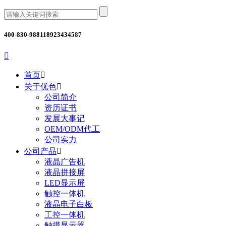
400-830-9881
18923434587

首页

关于优色

公司简介
资历证书
发展大事记
OEM/ODM代工
公司实力
公司产品

液晶广告机
液晶拼接屏
LED显示屏
触控一体机
液晶电子白板
工控一体机
触摸显示器