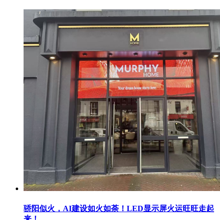
骄阳似火，AI建设如火如荼！LED显示屏火运旺旺走起
来！