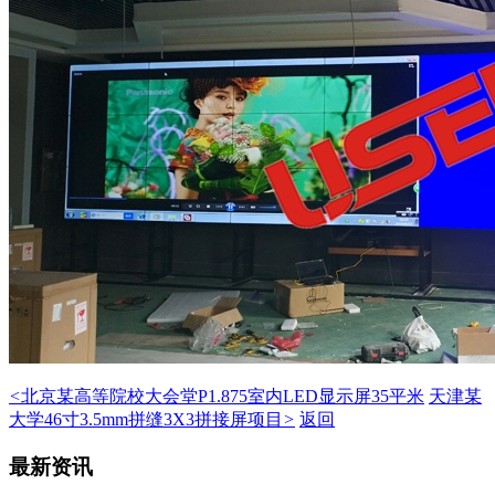
<
北京某高等院校大会堂P1.875室内LED显示屏35平米
天津某
大学46寸3.5mm拼缝3X3拼接屏项目
>
返回
最新资讯