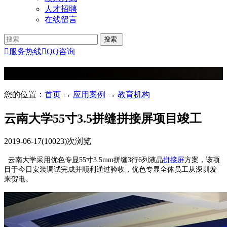
人才招聘
在线留言

服务热线

QQ咨询
应用案例
Applications
您的位置：
首页
→
应用案例
→
教育机构
云南大学55寸3.5拼缝拼接屏项目竣工
2019-06-17
(10023)次浏览
云南大学采用优色专显55寸3.5mm拼缝3行6列液晶
拼接屏
方案，该项
目于今日安装调试完成并顺利通过验收，优色专显全体员工从深圳发
来贺电。