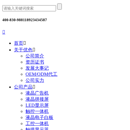
400-830-9881
18923434587

首页

关于优色

公司简介
资历证书
发展大事记
OEM/ODM代工
公司实力
公司产品

液晶广告机
液晶拼接屏
LED显示屏
触控一体机
液晶电子白板
工控一体机
触摸显示器