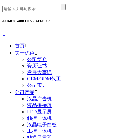
400-830-9881
18923434587

首页

关于优色

公司简介
资历证书
发展大事记
OEM/ODM代工
公司实力
公司产品

液晶广告机
液晶拼接屏
LED显示屏
触控一体机
液晶电子白板
工控一体机
触摸显示器