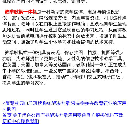
机设备周围的外围设备，如黑板、讲台等。
教学触摸一体机
是一种新型的教学媒体。电脑与物理投影
仪、数字投影仪、网络连接方便，内置丰富资源。利用这种媒
体装置，教师可以在白板上直接操作电脑，直观地向学生呈现
思维过程，同时让学生通过它呈现自己的学习过程，从而将教
师从讲台前被电脑操作控制的状态中解放出来，增加了师生互
动空间，加强了对学生个体学习和社会咨询的技术支持。
教学触摸式一体机具有表现、保存挂图、拍摄、抓图等强大
功能，为教师提供了更加便捷、人性化的信息技术教学工具。
在英国，美国，加拿大等发达国家，教学触摸一体机正在成为
中小学的标准配置。一些发展中国家和地区(南非、墨西哥，
香港，等)。)也积极投入，推动中小学使用交互式电子白板，
提高学生的学习效率。
<
智慧校园电子班牌系统解决方案
液晶拼接在教育行业的应用
>
返回
首页
关于优色
公司产品
解决方案
应用案例
客户服务
资料下载
新闻中心
联系我们