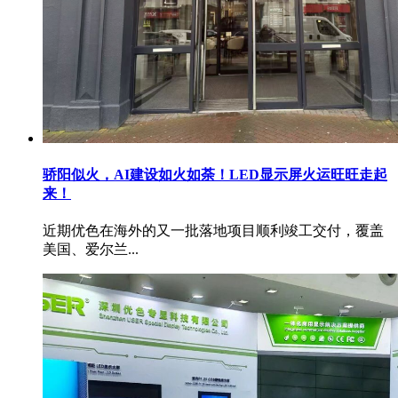
骄阳似火，AI建设如火如荼！LED显示屏火运旺旺走起
来！
近期优色在海外的又一批落地项目顺利竣工交付，覆盖
美国、爱尔兰...