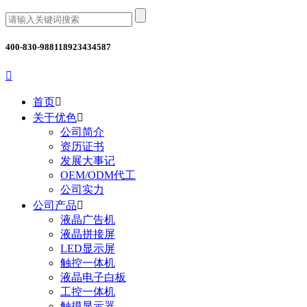
400-830-9881
18923434587

首页

关于优色

公司简介
资历证书
发展大事记
OEM/ODM代工
公司实力
公司产品

液晶广告机
液晶拼接屏
LED显示屏
触控一体机
液晶电子白板
工控一体机
触摸显示器