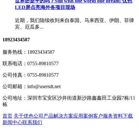
世界还是平的吗？Still wish one world one dream! 优色
LED屏点亮海外各项目现场
近期，我们陆续收到来自泰国、马来西亚、伊朗、菲律
宾、厄瓜多...
18923434587
服务热线：
18923434587
联系电话：
0755-89810577
公司传真：
0755-89810577
公司邮箱：
info@usersdt.net
公司地址：
深圳市宝安区沙井街道新沙路鑫鑫田工业园7栋/11
栋
首页
关于优色
公司产品
解决方案
应用案例
客户服务
资料下载
新闻中心
联系我们