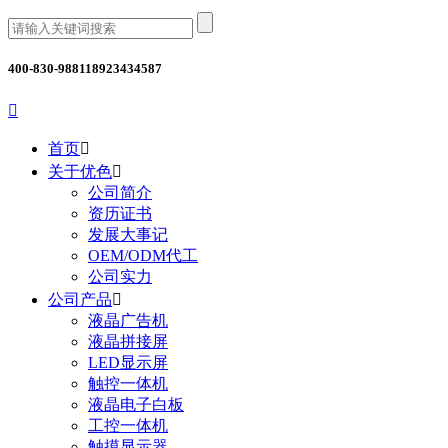
400-830-9881
18923434587

首页

关于优色

公司简介
资历证书
发展大事记
OEM/ODM代工
公司实力
公司产品

液晶广告机
液晶拼接屏
LED显示屏
触控一体机
液晶电子白板
工控一体机
触摸显示器