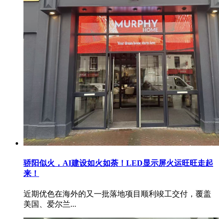
骄阳似火，AI建设如火如荼！LED显示屏火运旺旺走起
来！
近期优色在海外的又一批落地项目顺利竣工交付，覆盖
美国、爱尔兰...