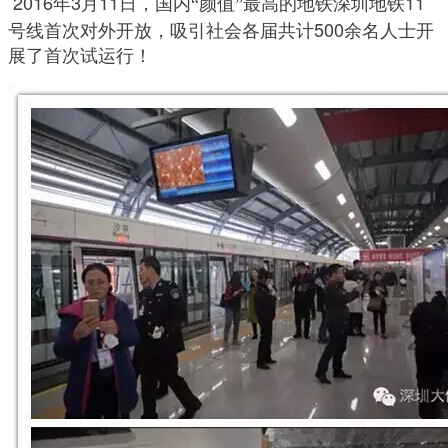
 2016
3
11
11
年
月
日
，国内“颜值”最高的地铁深圳地铁
500
号线首次对外开放，吸引社会各届共计
余名人士开
展了首次试运行！