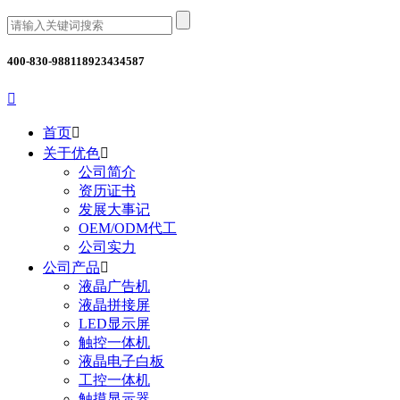
400-830-9881
18923434587

首页

关于优色

公司简介
资历证书
发展大事记
OEM/ODM代工
公司实力
公司产品

液晶广告机
液晶拼接屏
LED显示屏
触控一体机
液晶电子白板
工控一体机
触摸显示器