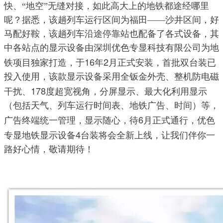
快、“地空”无缝对接，如此高大上的地铁都途经哪里
呢？据悉，该趟列车运行区间为福田——沙井区间，好
马配好鞍，该趟列车沿途停靠站也配备了各式设备，其
中各站点的显示设备由深圳优色专显科技有限公司为地
16
2
铁项目独家打造，于
年
月正式安装，首批双台装已
投入使用，该款显示设备采用全钣金外壳、整机防电磁
178
干扰、
度超宽视角，分屏显示、最大化利用显示
（包括天气、列车运行时间表、地铁广告、时间）等，
6
广告终端统一管理，显示随心，待
月正式通行，优色
4
专显地铁显示设备
台装将会全新上线，让我们伴你一
路好心情，敬请期待！