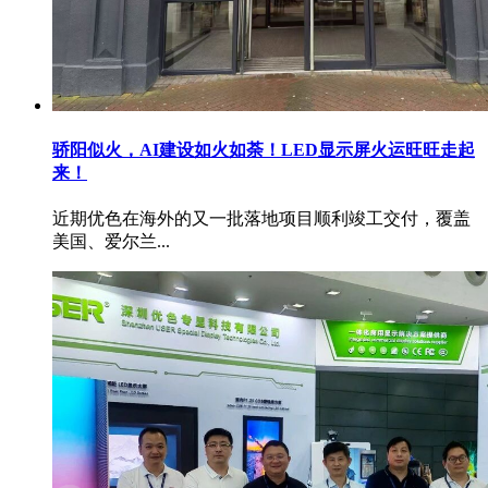
骄阳似火，AI建设如火如荼！LED显示屏火运旺旺走起
来！
近期优色在海外的又一批落地项目顺利竣工交付，覆盖
美国、爱尔兰...