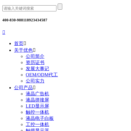
400-830-9881
18923434587

首页

关于优色

公司简介
资历证书
发展大事记
OEM/ODM代工
公司实力
公司产品

液晶广告机
液晶拼接屏
LED显示屏
触控一体机
液晶电子白板
工控一体机
触摸显示器