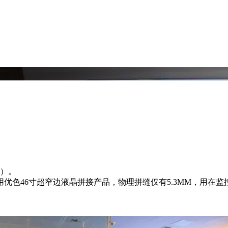
缝）。
优色46寸超窄边液晶拼接产品，物理拼缝仅有5.3MM，用在