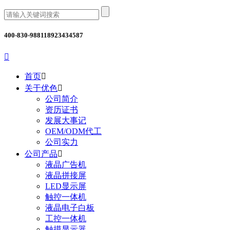
400-830-9881
18923434587

首页

关于优色

公司简介
资历证书
发展大事记
OEM/ODM代工
公司实力
公司产品

液晶广告机
液晶拼接屏
LED显示屏
触控一体机
液晶电子白板
工控一体机
触摸显示器