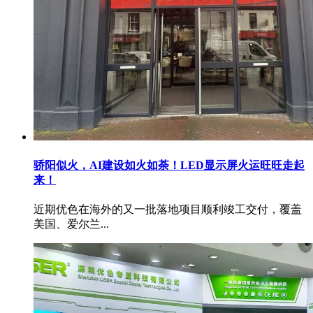
骄阳似火，AI建设如火如荼！LED显示屏火运旺旺走起
来！
近期优色在海外的又一批落地项目顺利竣工交付，覆盖
美国、爱尔兰...