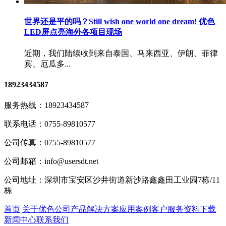
世界还是平的吗？Still wish one world one dream! 优色
LED屏点亮海外各项目现场
近期，我们陆续收到来自泰国、马来西亚、伊朗、菲律
宾、厄瓜多...
18923434587
服务热线：
18923434587
联系电话：
0755-89810577
公司传真：
0755-89810577
公司邮箱：
info@usersdt.net
公司地址：
深圳市宝安区沙井街道新沙路鑫鑫田工业园7栋/11
栋
首页
关于优色
公司产品
解决方案
应用案例
客户服务
资料下载
新闻中心
联系我们