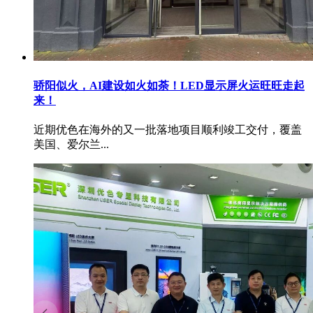
骄阳似火，AI建设如火如荼！LED显示屏火运旺旺走起
来！
近期优色在海外的又一批落地项目顺利竣工交付，覆盖
美国、爱尔兰...