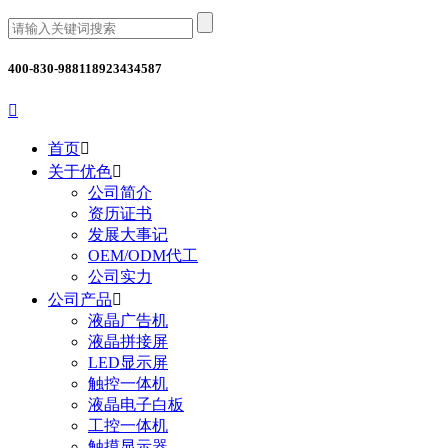
400-830-9881
18923434587

首页

关于优色

公司简介
资历证书
发展大事记
OEM/ODM代工
公司实力
公司产品

液晶广告机
液晶拼接屏
LED显示屏
触控一体机
液晶电子白板
工控一体机
触摸显示器