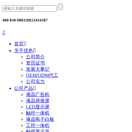
400-830-9881
18923434587

首页

关于优色

公司简介
资历证书
发展大事记
OEM/ODM代工
公司实力
公司产品

液晶广告机
液晶拼接屏
LED显示屏
触控一体机
液晶电子白板
工控一体机
触摸显示器