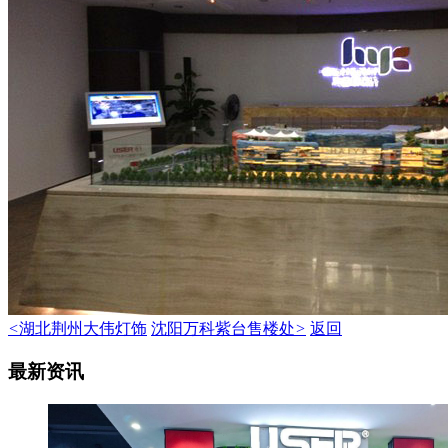
<
湖北荆州大伟灯饰
沈阳万科紫台售楼处
>
返回
最新资讯