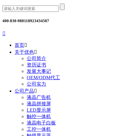
400-830-9881
18923434587

首页

关于优色

公司简介
资历证书
发展大事记
OEM/ODM代工
公司实力
公司产品

液晶广告机
液晶拼接屏
LED显示屏
触控一体机
液晶电子白板
工控一体机
触摸显示器