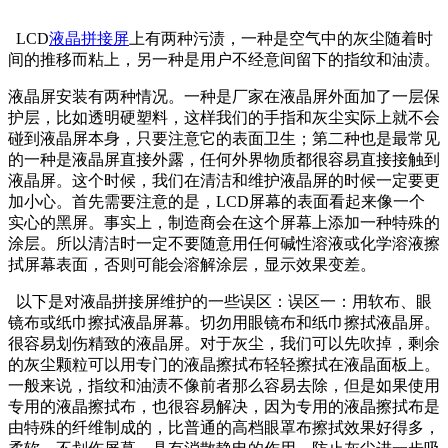
LCD
液晶拼接屏
上有两种污渍，一种是空气中的灰尘随着时
间的推移而粘上，另一种是用户不经意间留下的指纹和油渍。
液晶屏安装有两种情况。一种是厂家在液晶屏外面加了一层保
护层，比如透明硬塑料，这样我们的手指和灰尘实际上就不会
碰到液晶屏本身，只要注意它的表面卫生；第二种也是最常见
的一种是液晶屏直接外露，任何外界物质都很容易直接接触到
液晶屏。这个时候，我们在清洁和维护液晶屏的时候一定要更
加小心。首先需要注意的是，LCD屏幕的表面看起来像一个
实心的黑屏。事实上，制造商会在这个屏幕上添加一种特殊的
涂层。所以清洁时一定不要随意用任何碱性溶液或化学溶液擦
拭屏幕表面，否则可能会溶解涂层，显示效果变差。
以下是对液晶拼接屏维护的一些误区：误区一：用软布、眼
镜布或纸巾擦拭液晶屏幕。切勿用眼镜布和纸巾擦拭液晶屏。
很容易划伤精致的液晶屏。对于灰尘，我们可以先吹掉，剩余
的灰尘颗粒可以用专门的液晶擦拭布轻轻擦拭在液晶面板上。
一般来说，指纹和油渍不像前者那么容易去除，但是如果使用
专用的液晶擦拭布，也很容易解决，因为专用的液晶擦拭布是
由特殊的纤维制成的，比普通的高档眼罩布擦拭效果好得多，