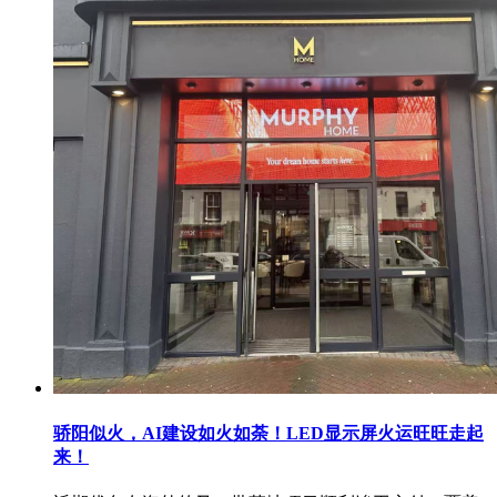
骄阳似火，AI建设如火如荼！LED显示屏火运旺旺走起
来！